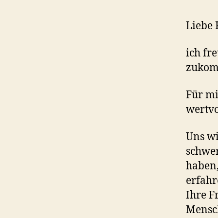
Liebe 
ich fr
zukom
Für mi
wertvo
Uns wi
schwer
haben,
erfahr
Ihre F
Mensch