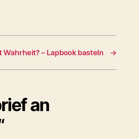
t Wahrheit? – Lapbook basteln
→
rief an
“