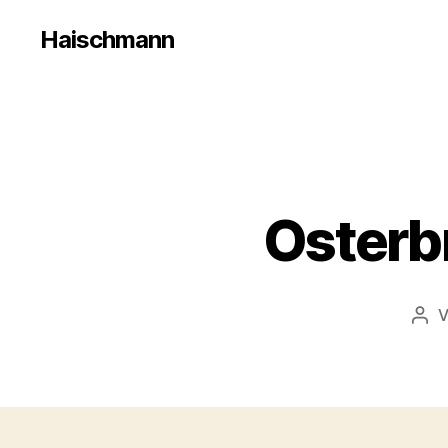
Haischmann
Osterbr
Bei