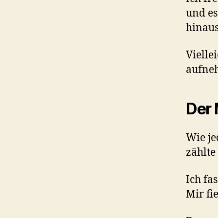
und es
hinau
Vielle
aufne
Der 
Wie je
zählte
Ich fa
Mir fi