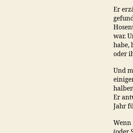
Er erz
gefund
Hosent
war. U
habe, 
oder i
Und mi
einige
halben
Er ant
Jahr fü
Wenn i
(oder 