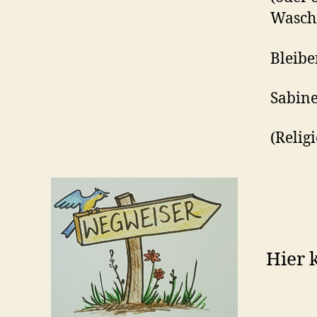
Waschm
Bleibe
Sabin
(Relig
Hier