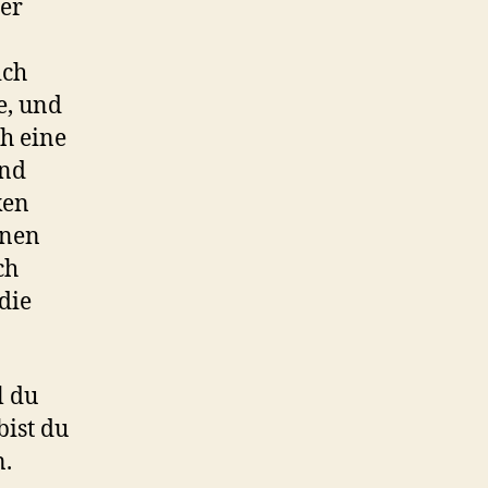
 er
ich
e, und
h eine
Und
ken
lnen
ch
die
l du
bist du
n.