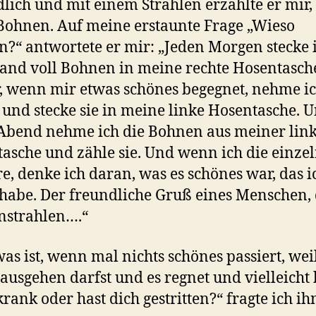
lich und mit einem Strahlen erzählte er mir,
Bohnen. Auf meine erstaunte Frage „Wieso
?“ antwortete er mir: „Jeden Morgen stecke 
and voll Bohnen in meine rechte Hosentasch
 wenn mir etwas schönes begegnet, nehme ic
und stecke sie in meine linke Hosentasche. 
Abend nehme ich die Bohnen aus meiner lin
asche und zähle sie. Und wenn ich die einze
e, denke ich daran, was es schönes war, das i
 habe. Der freundliche Gruß eines Menschen, 
nstrahlen….“
as ist, wenn mal nichts schönes passiert, wei
rausgehen darfst und es regnet und vielleicht 
krank oder hast dich gestritten?“ fragte ich ih