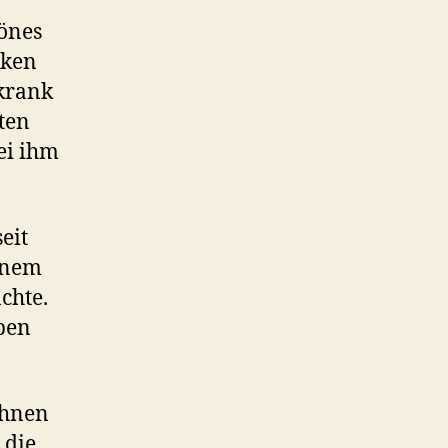
hönes
nken
 krank
ten
ei ihm
eit
einem
chte.
lben
ohnen
 die