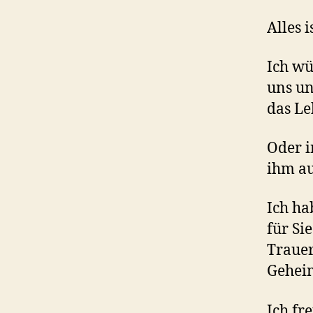
Alles 
Ich wü
uns un
das Le
Oder i
ihm au
Ich ha
für Si
Traue
Geheim
Ich fr