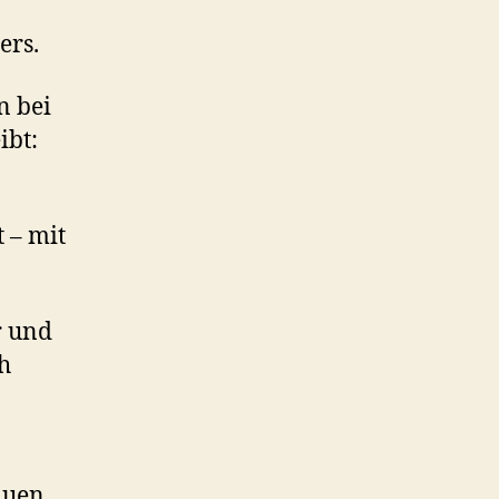
ers.
n bei
ibt:
t – mit
r und
h
auen