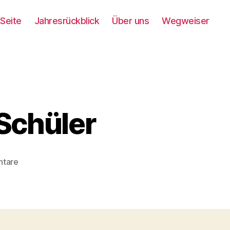
-Seite
Jahresrückblick
Über uns
Wegweiser
 Schüler
zu
tare
Osterbrief
an
Eltern
und
Schüler