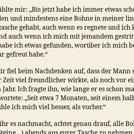
ählte mir: „Bis jetzt habe ich immer etwas sc
en und mindestens eine Bohne in meiner li
asche gehabt, auch wenn es regnete und ich
nd auch wenn ich mich mit jemandem gestrit
habe ich etwas gefunden, worüber ich mich b
hr gefreut habe.“
r fiel beim Nachdenken auf, dass der Mann s
r Zeit viel freundlicher wirkte, als noch vor 
 Jahr. Ich fragte ihn, wie lange er es schon ma
wortete: „Seit etwa 7 Monaten, seit einem ha
hle ich mich viel besser, als vorher.“
hr es nachmacht, achtet genau drauf, alle B
Steine…) abends aus eurer Tasche zu nehmen,