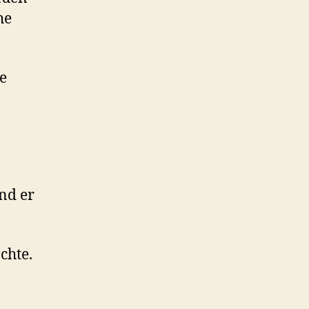
he
te
nd er
chte.