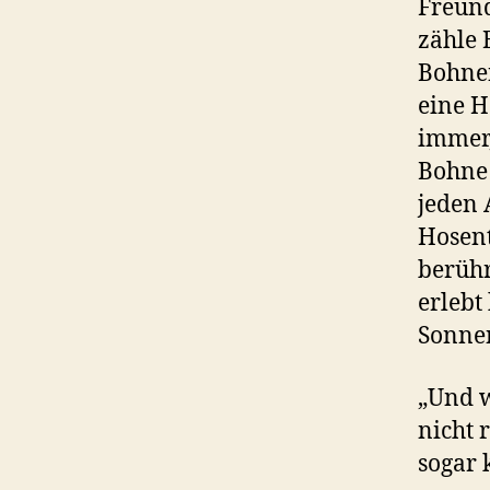
Freund
zähle 
Bohnen
eine H
immer,
Bohne 
jeden 
Hosent
berühr
erlebt
Sonne
„Und w
nicht 
sogar 