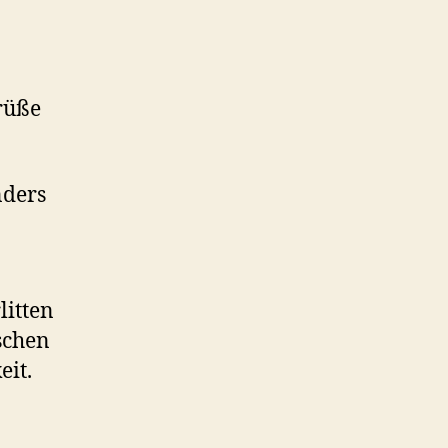
rüße
nders
litten
schen
eit.