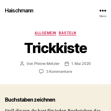
Haischmann
Menü
Kategorien
ALLGEMEIN
BASTELN
Trickkiste
Von
Philine Metzler
1. Mai 2020
Beitragsautor
Beitragsdatum
zu
3 Kommentare
Trickkiste
Buchstaben zeichnen