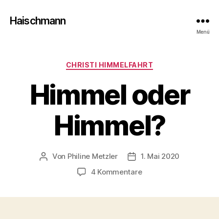
Haischmann
Menü
Kategorien
CHRISTI HIMMELFAHRT
Himmel oder
Himmel?
Von
Philine Metzler
1. Mai 2020
Beitragsautor
Beitragsdatum
zu
4 Kommentare
Himmel
oder
Himmel?